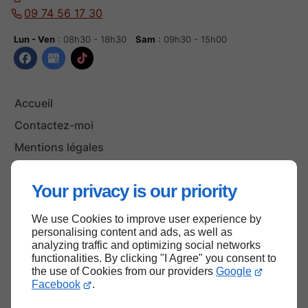
09 74 56 17 30
Lun - Ven
: 08h30 - 18h30
Sam
: 09h30 - 15h00
Accueil
Contactez-moi
Mentions légales
Plan du site
Your privacy is our priority
We use Cookies to improve user experience by
Haut de page
personalising content and ads, as well as
analyzing traffic and optimizing social networks
functionalities. By clicking "I Agree" you consent to
the use of Cookies from our providers
Google
Facebook
.